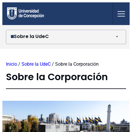
Saltar
al
contenido
Sobre la UdeC
Historia
Organización
Inicio
/
Sobre la UdeC
/
Sobre la Corporación
Campus
Reparticiones
Sobre la Corporación
Autoridades universitarias
Símbolos universitarios
Documentos institucionales
UdeC en cifras
Sobre la Corporación
Cuenta pública