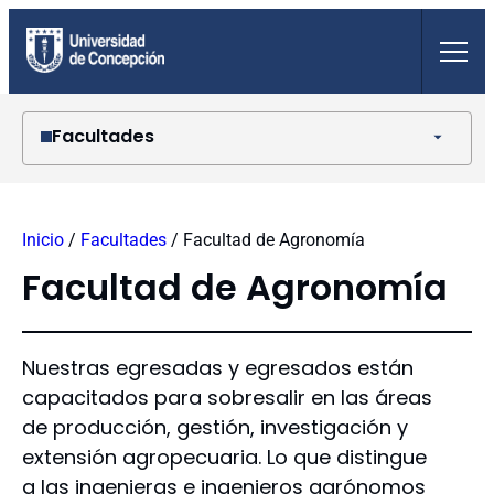
Saltar
al
contenido
Facultades
Agronomía
Arquitectura, Urbanismo y Geografía
Inicio
/
Facultades
/
Facultad de Agronomía
Ciencias Ambientales
Ciencias Biológicas
Facultad de Agronomía
Ciencias Económicas y Administrativas
Ciencias Físicas y Matemáticas
Ciencias Forestales
Nuestras egresadas y egresados están
Ciencias Jurídicas y Sociales
capacitados para sobresalir en las áreas
Ciencias Naturales y Oceanográficas
de producción, gestión, investigación y
Ciencias Químicas
extensión agropecuaria. Lo que distingue
Ciencias Sociales
Ciencias Veterinarias
a las ingenieras e ingenieros agrónomos