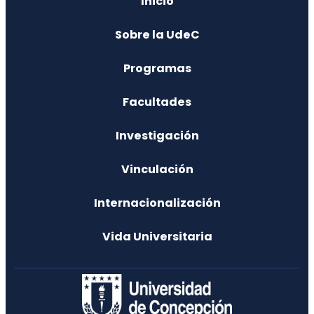
Inicio
41220 8937
lpaulino@udec.cl
41220 8882
Sobre la UdeC
Marco Antonio Sandoval Estrada
Director/a de Departamento Suelos y Recursos
Programas
Naturales
Facultades
masandov@udec.cl
41220 8941
Investigación
Vinculación
Internacionalización
Vida Universitaria