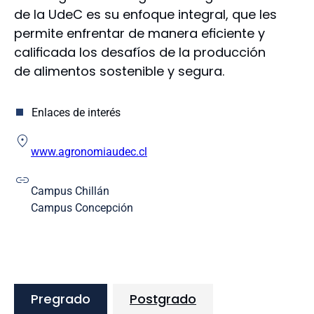
Educación
de la UdeC es su enfoque integral, que les
Enfermería
permite enfrentar de manera eficiente y
Farmacia
calificada los desafíos de la producción
Humanidades y Arte
de alimentos sostenible y segura.
Ingeniería
Ingeniería Agrícola
Medicina
Enlaces de interés
Odontología
Escuela de Educación
www.agronomiaudec.cl
Escuela de Ciencias y Tecnologías
Campus Chillán
Campus Concepción
Pregrado
Postgrado