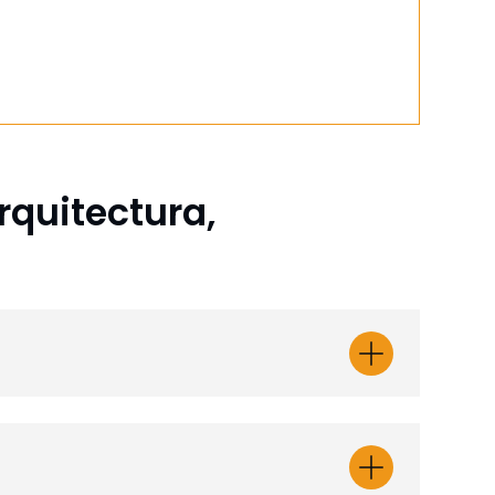
rquitectura,
 San