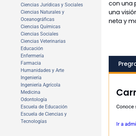
con una p
Ciencias Jurídicas y Sociales
una visió
Ciencias Naturales y
Oceanográficas
neta y má
Ciencias Químicas
Ciencias Sociales
Ciencias Veterinarias
Educación
Enfermería
Pregr
Farmacia
Humanidades y Arte
Ingeniería
Ingeniería Agrícola
Car
Medicina
Odontología
Conoce s
Escuela de Educación
Escuela de Ciencias y
Tecnologías
Ir a adm