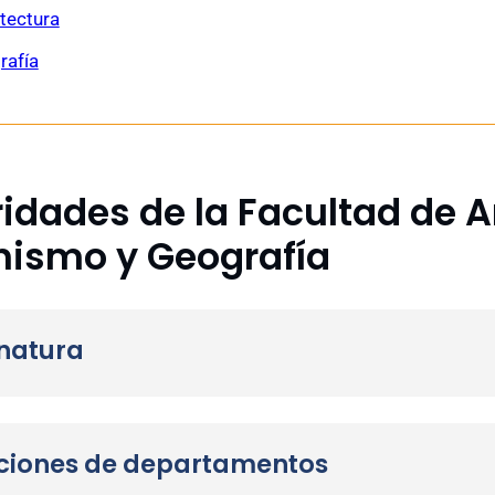
tectura
rafía
idades de la Facultad de A
nismo y Geografía
ón Postgrados
natura
o en Estudios Territoriales del Sur Global
l Loreto Alarcón
Alejandro José Lara
íguez
Martín
ciones de departamentos
no/a
Vicedecano/a