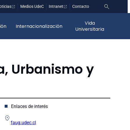
oticias
Medios UdeC
Intranet
Contacto
Vida
ión
Internacionalización
Universitaria
a, Urbanismo y
Enlaces de interés
faug.udec.cl