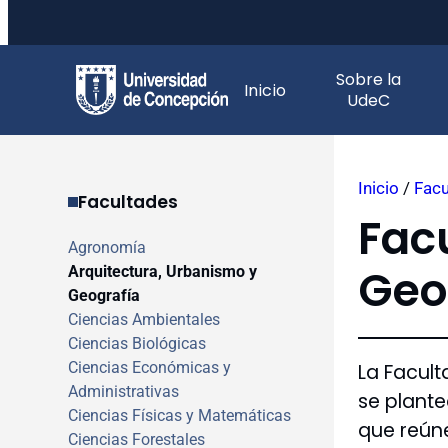
Saltar
Sobre la
al
Inicio
UdeC
contenido
Inicio
/
Facu
Facultades
Fac
Agronomía
Geo
Arquitectura, Urbanismo y
Geografía
Ciencias Ambientales
Ciencias Biológicas
Ciencias Económicas y
La Facult
Administrativas
se plant
Ciencias Físicas y Matemáticas
que reúne
Ciencias Forestales