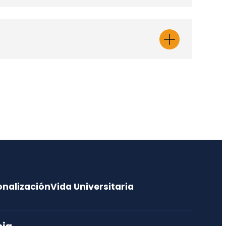
na
Voltaire Christian
Alvarado Peterson
 Riesgo de Desastre
o
Director/a de Departamento
Geografía
illo
voalvarado@udec.cl
41220 1581
AFIA
onalización
Vida Universitaria