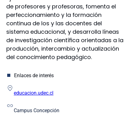
Educación
de profesores y profesoras, fomenta el
Enfermería
perfeccionamiento y la formación
Farmacia
continua de los y las docentes del
Humanidades y Arte
sistema educacional, y desarrolla líneas
Ingeniería
de investigación científica orientadas a la
Ingeniería Agrícola
producción, intercambio y actualización
Medicina
del conocimiento pedagógico.
Odontología
Escuela de Educación
Escuela de Ciencias y Tecnologías
Enlaces de interés
educacion.udec.cl
Campus Concepción