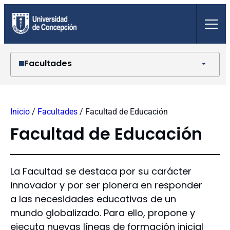
Saltar
al
contenido
Facultades
Agronomía
Arquitectura, Urbanismo y Geografía
Inicio
/
Facultades
/
Facultad de Educación
Ciencias Ambientales
Ciencias Biológicas
Facultad de Educación
Ciencias Económicas y Administrativas
Ciencias Físicas y Matemáticas
Ciencias Forestales
La Facultad se destaca por su carácter
Ciencias Jurídicas y Sociales
innovador y por ser pionera en responder
Ciencias Naturales y Oceanográficas
a las necesidades educativas de un
Ciencias Químicas
mundo globalizado. Para ello, propone y
Ciencias Sociales
Ciencias Veterinarias
ejecuta nuevas líneas de formación inicial