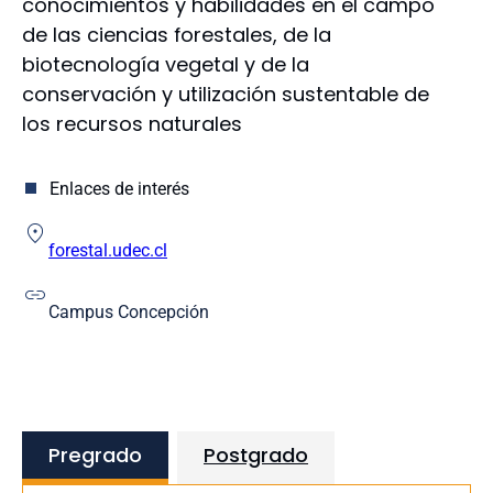
conocimientos y habilidades en el campo
Educación
de las ciencias forestales, de la
Enfermería
biotecnología vegetal y de la
Farmacia
conservación y utilización sustentable de
Humanidades y Arte
los recursos naturales
Ingeniería
Ingeniería Agrícola
Medicina
Enlaces de interés
Odontología
Escuela de Educación
forestal.udec.cl
Escuela de Ciencias y Tecnologías
Campus Concepción
Pregrado
Postgrado