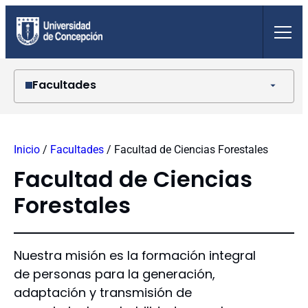
Saltar
al
contenido
Facultades
Agronomía
Arquitectura, Urbanismo y Geografía
Inicio
/
Facultades
/
Facultad de Ciencias Forestales
Ciencias Ambientales
Ciencias Biológicas
Facultad de Ciencias
Ciencias Económicas y Administrativas
Forestales
Ciencias Físicas y Matemáticas
Ciencias Forestales
Ciencias Jurídicas y Sociales
Ciencias Naturales y Oceanográficas
Nuestra misión es la formación integral
Ciencias Químicas
de personas para la generación,
Ciencias Sociales
adaptación y transmisión de
Ciencias Veterinarias