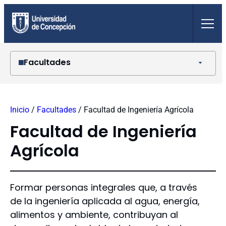
Saltar
al
contenido
Facultades
Agronomía
Arquitectura, Urbanismo y Geografía
Inicio
/
Facultades
/
Facultad de Ingeniería Agrícola
Ciencias Ambientales
Ciencias Biológicas
Facultad de Ingeniería
Ciencias Económicas y Administrativas
Agrícola
Ciencias Físicas y Matemáticas
Ciencias Forestales
Ciencias Jurídicas y Sociales
Ciencias Naturales y Oceanográficas
Formar personas integrales que, a través
Ciencias Químicas
de la ingeniería aplicada al agua, energía,
Ciencias Sociales
alimentos y ambiente, contribuyan al
Ciencias Veterinarias