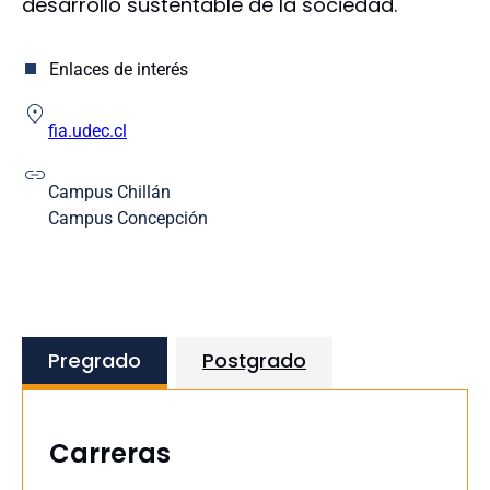
desarrollo sustentable de la sociedad.
Educación
Enfermería
Farmacia
Enlaces de interés
Humanidades y Arte
Ingeniería
fia.udec.cl
Ingeniería Agrícola
Medicina
Campus Chillán
Odontología
Campus Concepción
Escuela de Educación
Escuela de Ciencias y Tecnologías
Pregrado
Postgrado
Carreras