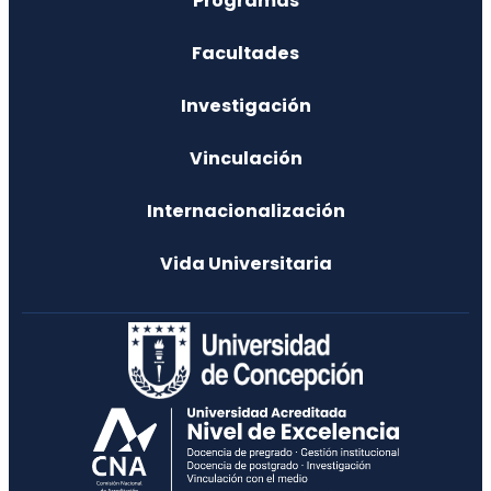
Programas
jarumi@udec.cl
Ruth Noemí Riquelme Rebolledo
Facultades
41220 8850
Jefe de Carrera de INGENIERIA
AGROINDUSTRIAL CH.
Investigación
rriquelmer@udec.cl
Vinculación
Internacionalización
Vida Universitaria