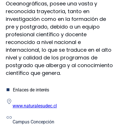
Oceanográficas, posee una vasta y
Educación
reconocida trayectoria, tanto en
Enfermería
Farmacia
investigación como en la formación de
Humanidades y Arte
pre y postgrado, debido a un equipo
Ingeniería
profesional científico y docente
Ingeniería Agrícola
reconocido a nivel nacional e
Medicina
internacional, lo que se traduce en el alto
Odontología
nivel y calidad de los programas de
Escuela de Educación
postgrado que alberga y al conocimiento
Escuela de Ciencias y Tecnologías
científico que genera.
Enlaces de interés
www.naturalesudec.cl
Campus Concepción