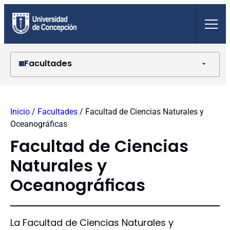
Saltar
al
contenido
Facultades
Agronomía
Arquitectura, Urbanismo y Geografía
Inicio
/
Facultades
/
Facultad de Ciencias Naturales y
Ciencias Ambientales
Oceanográficas
Ciencias Biológicas
Ciencias Económicas y Administrativas
Facultad de Ciencias
Ciencias Físicas y Matemáticas
Naturales y
Ciencias Forestales
Ciencias Jurídicas y Sociales
Oceanográficas
Ciencias Naturales y Oceanográficas
Ciencias Químicas
Ciencias Sociales
La Facultad de Ciencias Naturales y
Ciencias Veterinarias