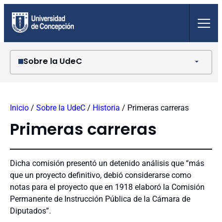
Saltar
al
contenido
Sobre la UdeC
Historia
Organización
Inicio
/
Sobre la UdeC
/
Historia
/
Primeras carreras
Campus
Reparticiones
Primeras carreras
Autoridades universitarias
Símbolos universitarios
Documentos institucionales
Dicha comisión presentó un detenido análisis que “más
UdeC en cifras
que un proyecto definitivo, debió considerarse como
Sobre la Corporación
notas para el proyecto que en 1918 elaboró la Comisión
Cuenta pública
Permanente de Instrucción Pública de la Cámara de
Diputados”.