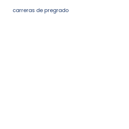
carreras de pregrado
+150
programas de postgrado