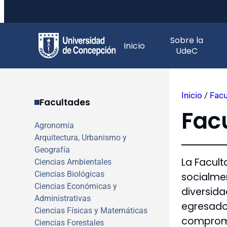
Saltar
Sobre la
al
Inicio
UdeC
contenido
Inicio
/
Facu
Facultades
Fac
Agronomía
Arquitectura, Urbanismo y
Geografía
La Facul
Ciencias Ambientales
Ciencias Biológicas
socialmen
Ciencias Económicas y
diversida
Administrativas
egresados
Ciencias Físicas y Matemáticas
compromi
Ciencias Forestales