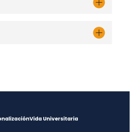
o
Karina Andrea
Enfermería en
Bustamante Vásquez
Jefe de Carrera de
fermería en Salud
ES)
ENFERMERIA (CHILLÁN)
idados Intensivos)
karibustamante@udec.cl
onalización
Vida Universitaria