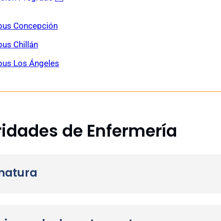
us Concepción
us Chillán
us Los Ángeles
idades de Enfermería
ón Postgrados
natura
o en Cuidados de la Salud
ane Eugenia Jofré
Mónica del Carmen
vena
Burgos Moreno