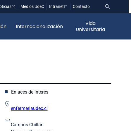
oticias
Medios UdeC
Intranet
Contacto
Vida
ión
Internacionalización
Universitaria
Enlaces de interés
enfermeriaudec.cl
Campus Chillán