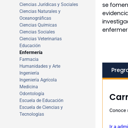
se foment
Ciencias Jurídicas y Sociales
Ciencias Naturales y
evidencia
Oceanográficas
investiga
Ciencias Químicas
enfermerí
Ciencias Sociales
Ciencias Veterinarias
Educación
Enfermería
Farmacia
Humanidades y Arte
Pregr
Ingeniería
Ingeniería Agrícola
Medicina
Odontología
Car
Escuela de Educación
Escuela de Ciencias y
Conoce s
Tecnologías
Ir a adm