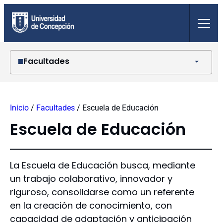
Saltar
al
contenido
Facultades
Agronomía
Arquitectura, Urbanismo y Geografía
Inicio
/
Facultades
/
Escuela de Educación
Ciencias Ambientales
Ciencias Biológicas
Escuela de Educación
Ciencias Económicas y Administrativas
Ciencias Físicas y Matemáticas
Ciencias Forestales
La Escuela de Educación busca, mediante
Ciencias Jurídicas y Sociales
un trabajo colaborativo, innovador y
Ciencias Naturales y Oceanográficas
riguroso, consolidarse como un referente
Ciencias Químicas
en la creación de conocimiento, con
Ciencias Sociales
Ciencias Veterinarias
capacidad de adaptación y anticipación