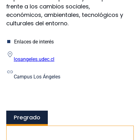
Educación
frente a los cambios sociales,
Enfermería
económicos, ambientales, tecnológicos y
Farmacia
culturales del entorno.
Humanidades y Arte
Ingeniería
Ingeniería Agrícola
Enlaces de interés
Medicina
Odontología
losangeles.udec.cl
Escuela de Educación
Escuela de Ciencias y Tecnologías
Campus Los Ángeles
Pregrado