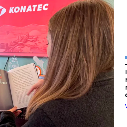
dácticos
icada
ión
ial