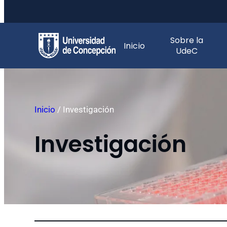
Saltar
Sobre la
al
Inicio
UdeC
contenido
Inicio
/
Investigación
Investigación