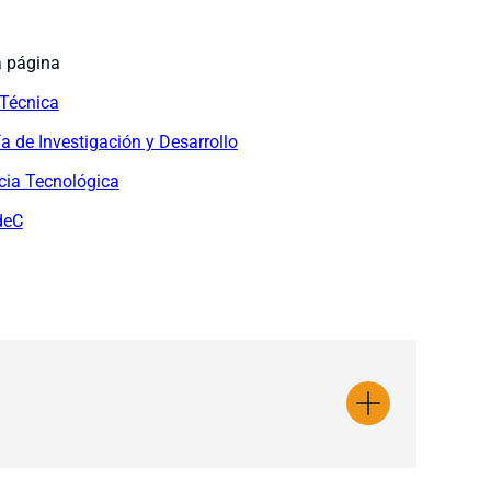
a página
 Técnica
ía de Investigación y Desarrollo
cia Tecnológica
deC