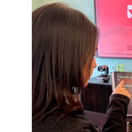
Instituto de Investigaciones Tecnológicas
Incuba UdeC – Incubadora de Negocios
UDT – Unidad de Desarrollo Tecnológico
Centro de Ciencias Ambientales – Eula
CFRD – Centro de Formación y Recursos Di
Ir a Programas y Proyectos
GEA – Instituto de Geología Económica Apl
DTI – Dirección de Tecnologías de Informac
UDT – Unidad de Desarrollo Tecnológico
CDIA – Centro de Datos e Inteligencia Artific