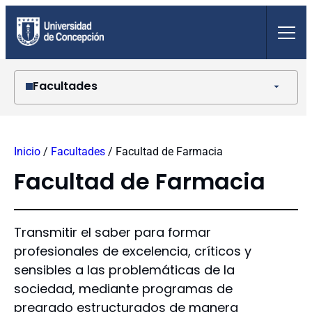
Saltar
al
contenido
Facultades
Agronomía
Arquitectura, Urbanismo y Geografía
Inicio
/
Facultades
/
Facultad de Farmacia
Ciencias Ambientales
Ciencias Biológicas
Facultad de Farmacia
Ciencias Económicas y Administrativas
Ciencias Físicas y Matemáticas
Ciencias Forestales
Transmitir el saber para formar
Ciencias Jurídicas y Sociales
profesionales de excelencia, críticos y
Ciencias Naturales y Oceanográficas
sensibles a las problemáticas de la
Ciencias Químicas
sociedad, mediante programas de
Ciencias Sociales
Ciencias Veterinarias
pregrado estructurados de manera