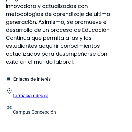
Educación
innovadora y actualizados con
Enfermería
metodologías de aprendizaje de última
Farmacia
generación. Asimismo, se promueve el
Humanidades y Arte
desarrollo de un proceso de Educación
Ingeniería
Continua que permita a las y los
Ingeniería Agrícola
estudiantes adquirir conocimientos
Medicina
actualizados para desempeñarse con
Odontología
Escuela de Educación
éxito en el mundo laboral.
Escuela de Ciencias y Tecnologías
Enlaces de interés
farmacia.udec.cl
Campus Concepción