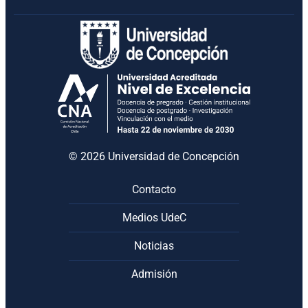
Montserrat Irene Fernanda Victoriano
Rojas
Director/a de Departamento Nutrición y
Dietética
mvictoriano@udec.cl
© 2026 Universidad de Concepción
Contacto
Medios UdeC
Noticias
Admisión