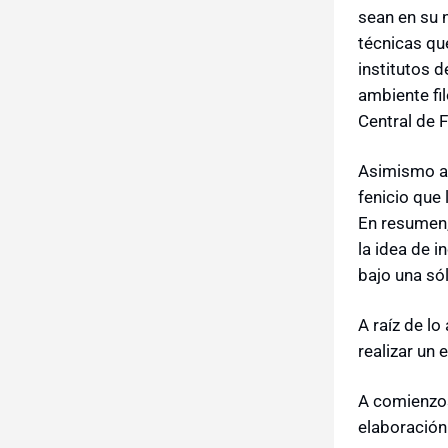
sean en su n
técnicas qu
institutos d
ambiente fi
Central de F
Asimismo agr
fenicio que 
En resumen,
la idea de 
bajo una sól
A raíz de lo
realizar un 
A comienzos 
elaboración