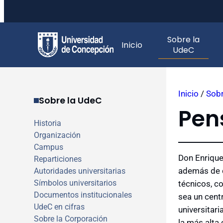
Saltar
Sobre la
al
Inicio
UdeC
contenido
Inicio
/
Sobr
Sobre la UdeC
Pen
Historia
Organización
Campus
Don Enrique
Reparticiones
además de q
Autoridades universitarias
Símbolos universitarios
técnicos, c
Documentos institucionales
sea un cent
UdeC en cifras
universitari
Sobre la Corporación
la más alta c