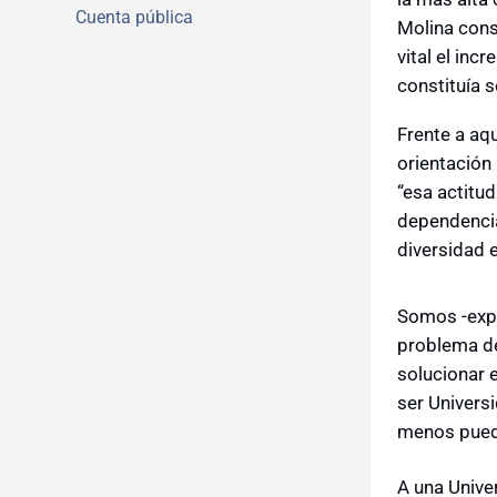
Cuenta pública
Molina cons
vital el inc
constituía s
Frente a aqu
orientación
“esa actitud
dependencia
diversidad 
Somos -expr
problema de
solucionar 
ser Univers
menos puede
A una Unive