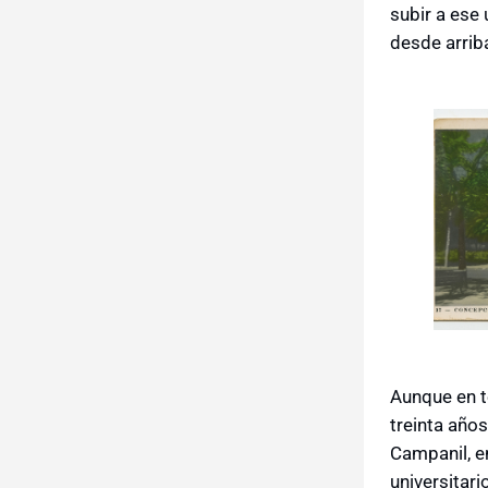
subir a ese
desde arriba
Aunque en té
treinta años
Campanil, e
universitari