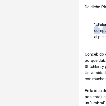
De dicho Pl
“El el
compos
al pie
Concebido c
porque daba 
Stitchkin, 
Universidad,
con mucha f
En la idea d
poniente), c
un “umbral”