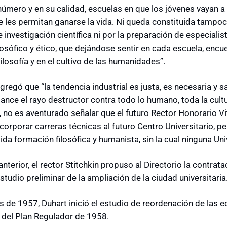
úmero y en su calidad, escuelas en que los jóvenes vayan a s
e les permitan ganarse la vida. Ni queda constituida tampoc
e investigación científica ni por la preparación de especiali
losófico y ético, que dejándose sentir en cada escuela, encu
ilosofía y en el cultivo de las humanidades”.
egó que “la tendencia industrial es justa, es necesaria y sa
lance el rayo destructor contra todo lo humano, toda la cult
 no es aventurado señalar que el futuro Rector Honorario Vi
incorporar carreras técnicas al futuro Centro Universitario,
ida formación filosófica y humanista, sin la cual ninguna Un
 anterior, el rector Stitchkin propuso al Directorio la contra
estudio preliminar de la ampliación de la ciudad universitaria
de 1957, Duhart inició el estudio de reordenación de las edi
 del Plan Regulador de 1958.