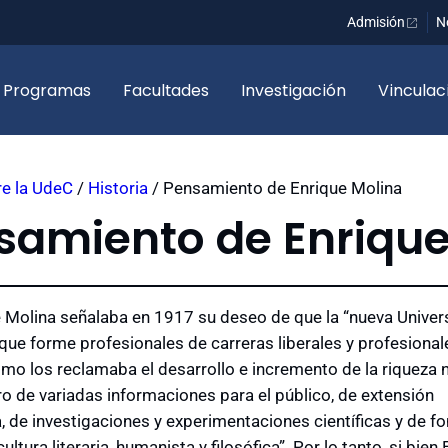
Admisión
N
Programas
Facultades
Investigación
Vinculac
e la UdeC
/
Historia
/
Pensamiento de Enrique Molina
samiento de Enrique
 Molina señalaba en 1917 su deseo de que la “nueva Univer
ue forme profesionales de carreras liberales y profesional
omo los reclamaba el desarrollo e incremento de la riqueza n
ro de variadas informaciones para el público, de extensión
a, de investigaciones y experimentaciones científicas y de 
ultura literaria, humanista y filosófica”. Por lo tanto, si bien