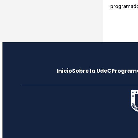
programado 
Inicio
Sobre la UdeC
Program