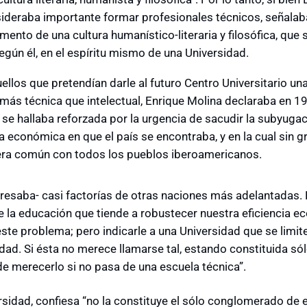
ideraba importante formar profesionales técnicos, señalab
remento de una cultura humanístico-literaria y filosófica, que 
egún él, en el espíritu mismo de una Universidad.
ellos que pretendían darle al futuro Centro Universitario un
 más técnica que intelectual, Enrique Molina declaraba en 1
 se hallaba reforzada por la urgencia de sacudir la subyugac
 económica en que el país se encontraba, y en la cual sin g
era común con todos los pueblos iberoamericanos.
esaba- casi factorías de otras naciones más adelantadas. N
 la educación que tiende a robustecer nuestra eficiencia ec
este problema; pero indicarle a una Universidad que se limit
idad. Si ésta no merece llamarse tal, estando constituida só
 merecerlo si no pasa de una escuela técnica”.
rsidad, confiesa “no la constituye el sólo conglomerado de