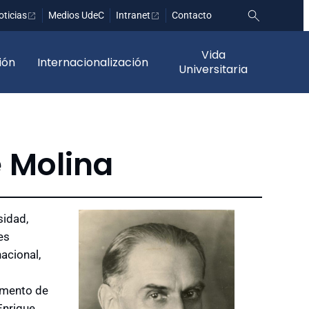
oticias
Medios UdeC
Intranet
Contacto
Vida
ión
Internacionalización
Universitaria
 Molina
sidad,
es
acional,
fomento de
 Enrique