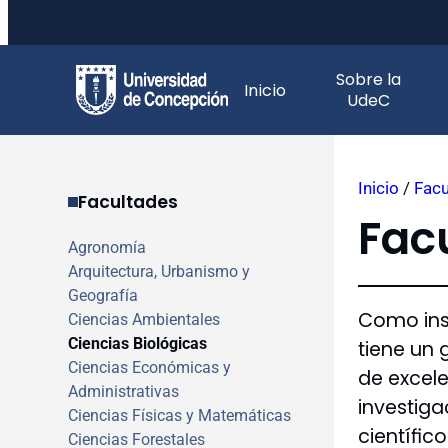
Saltar
Sobre la
al
Inicio
UdeC
contenido
Inicio
/
Facu
Facultades
Fac
Agronomía
Arquitectura, Urbanismo y
Geografía
Como inst
Ciencias Ambientales
Ciencias Biológicas
tiene un
Ciencias Económicas y
de excele
Administrativas
investiga
Ciencias Físicas y Matemáticas
científico
Ciencias Forestales