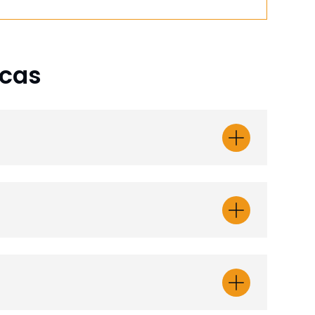
icas
aga
Jorge Roberto Toledo
Alonso
o
Director/a de Departamento