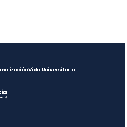
Fisiopatología
jotoledo@udec.cl
pos
Violeta Marilyn del
Carmen Morín Muñoz
o
Director/a de Departamento
Bioquímica y Biología
Molecular
onalización
Vida Universitaria
vmorin@udec.cl
41220 3827