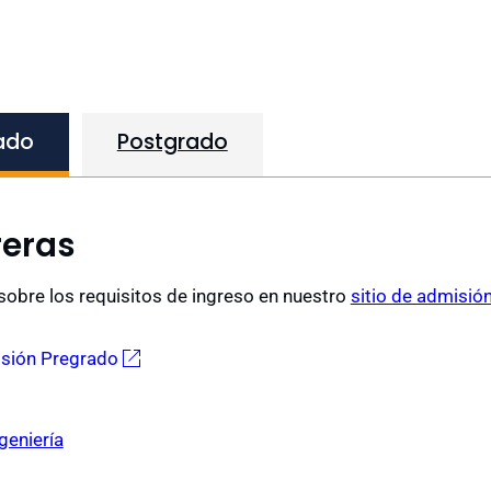
ado
Postgrado
reras
obre los requisitos de ingreso en nuestro
sitio de admisión
isión Pregrado
geniería