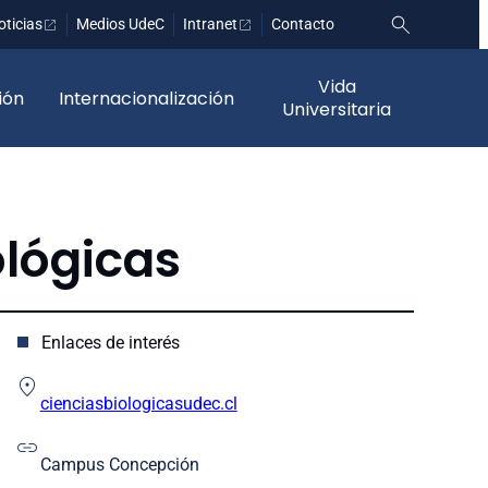
oticias
Medios UdeC
Intranet
Contacto
Vida
ión
Internacionalización
Universitaria
ológicas
Enlaces de interés
cienciasbiologicasudec.cl
Campus Concepción