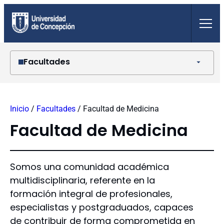
Saltar
al
contenido
Facultades
Agronomía
Arquitectura, Urbanismo y Geografía
Inicio
/
Facultades
/
Facultad de Medicina
Ciencias Ambientales
Ciencias Biológicas
Facultad de Medicina
Ciencias Económicas y Administrativas
Ciencias Físicas y Matemáticas
Ciencias Forestales
Somos una comunidad académica
Ciencias Jurídicas y Sociales
multidisciplinaria, referente en la
Ciencias Naturales y Oceanográficas
formación integral de profesionales,
Ciencias Químicas
especialistas y postgraduados, capaces
Ciencias Sociales
Ciencias Veterinarias
de contribuir de forma comprometida en