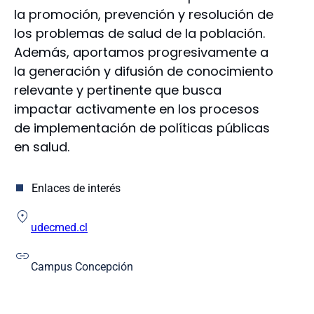
Educación
la promoción, prevención y resolución de
Enfermería
los problemas de salud de la población.
Farmacia
Además, aportamos progresivamente a
Humanidades y Arte
la generación y difusión de conocimiento
Ingeniería
relevante y pertinente que busca
Ingeniería Agrícola
impactar activamente en los procesos
Medicina
de implementación de políticas públicas
Odontología
Escuela de Educación
en salud.
Escuela de Ciencias y Tecnologías
Enlaces de interés
udecmed.cl
Campus Concepción